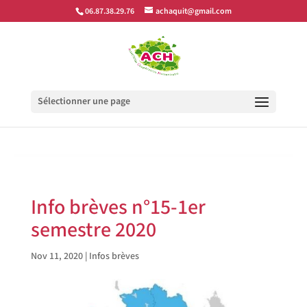
google-site-verification=ae3yPBL3uvyo3yWriiwQE8PpLvC-
06.87.38.29.76
achaquit@gmail.com
XerG8AskqJAFRnk
Sélectionner une page
Info brèves n°15-1er
semestre 2020
Nov 11, 2020
|
Infos brèves